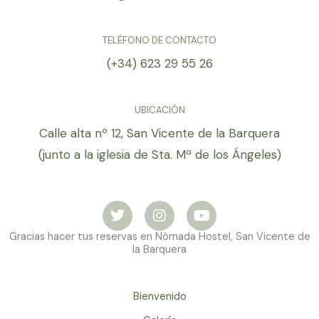
TELÉFONO DE CONTACTO
(+34) 623 29 55 26
UBICACIÓN
Calle alta nº 12, San Vicente de la Barquera
(junto a la iglesia de Sta. Mª de los Ángeles)
T
I
Y
w
n
o
i
s
u
Gracias hacer tus reservas en Nómada Hostel, San Vicente de
t
t
t
la Barquera
t
a
u
e
g
b
r
r
e
a
Bienvenido
m