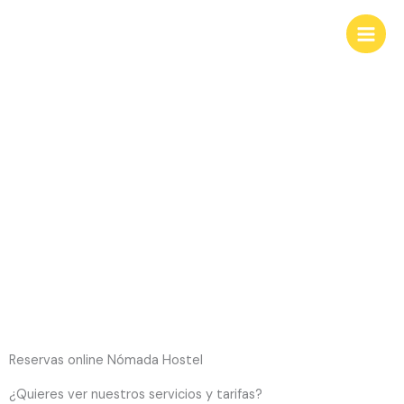
Ir
al
contenido
Reservas online
Nómada Hostel
Reservas online Nómada Hostel
¿Quieres ver nuestros servicios y tarifas?