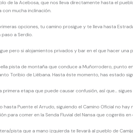
lo de la Acebosa, que nos lleva directamente hasta el pueblo 
a con mucha inclinación.
primeras opciones, tu camino prosigue y te lleva hasta Estra
a paso a Serdio.
rgue pero si alojamientos privados y bar en el que hacer una
bella pista de montaña que conduce a Muñorrodero, punto en
to Toribio de Liébana. Hasta éste momento, has estado sigu
a primera etapa que puede causar confusión, así que… sigues l
 hasta Puente el Arrudo, siguiendo el Camino Oficial no hay n
ión para comer en la Senda Fluvial del Nansa que cogeréis en
etera/pista que a mano izquierda te llevará al pueblo de Camij