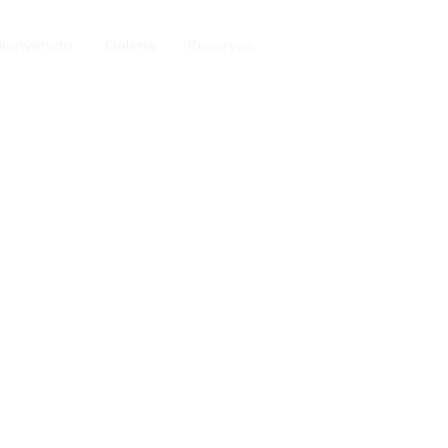
Bienvenido
Galería
Reservas
Camino Lebaniego
no Lebaniego