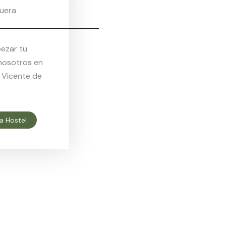
quera
pezar tu
nosotros en
 Vicente de
a Hostel